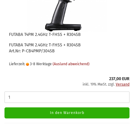
FUTABA T4PM 2.4GHz T-FHSS + R304SB
FUTABA T4PM 2.4GHz T-FHSS + R304SB
Art.Nr: P-CB4PMP/304SB
Lieferzeit:
3-8 Werktage
(Ausland abweichend)
237,00 EUR
inkl. 19% MwSt. zzgl.
Versand
In den Warenkorb