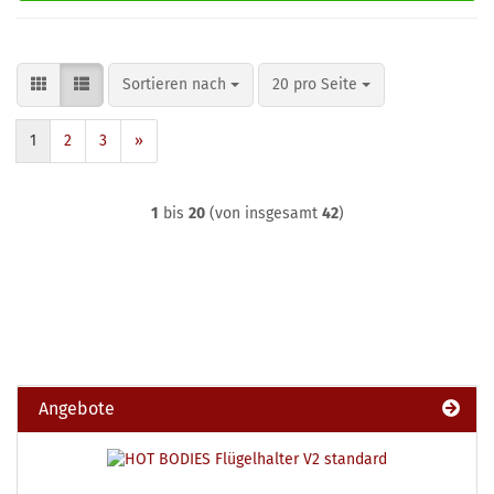
Sortieren nach
pro Seite
Sortieren nach
20 pro Seite
1
2
3
»
1
bis
20
(von insgesamt
42
)
Angebote