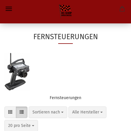
FERNSTEUERUNGEN
Fernsteuerungen
Sortieren nach
pro Seite
Sortieren nach
Alle Hersteller
pro Seite
20 pro Seite