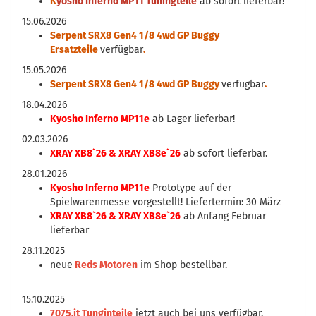
K
yosho Inferno MP11 Tuningteile
ab sofort lieferbar!
15.06.2026
Serpent SRX8 Gen4 1/8 4wd GP Buggy
Ersatzteile
verfügbar
.
15.05.2026
Serpent SRX8 Gen4 1/8 4wd GP Buggy
verfügbar
.
18.04.2026
Kyosho Inferno MP11e
ab Lager lieferbar!
02.03.2026
XRAY XB8`26 & XRAY XB8e`26
ab sofort lieferbar.
28.01.2026
Kyosho Inferno MP11e
Prototype auf der
Spielwarenmesse vorgestellt! Liefertermin: 30 März
XRAY XB8`26 & XRAY XB8e`26
ab Anfang Februar
lieferbar
28.11.2025
neue
Reds Motoren
im Shop bestellbar.
15.10.2025
7075.it Tunginteile
jetzt auch bei uns verfügbar.