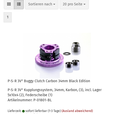
Sortieren nach
pro Seite
Sortieren nach
20 pro Seite
1
P-S-R 3V² Buggy Clutch Carbon 34mm Black Edition
P-S-R 3V² Kupplungssystem, 34mm, Karbon, (3), incl. Lager
5x10x4 (2), Federscheibe (1)
Artikelnummer: P-01801-BL
Lieferzeit:
sofort lieferbar (1-3 Tage)
(Ausland abweichend)