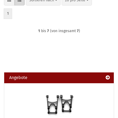
Sortieren nach
20 pro Seite
1
1
bis
7
(von insgesamt
7
)
Angebote