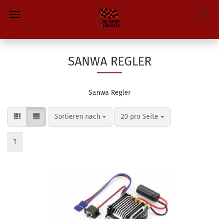
SANWA REGLER
Sanwa Regler
Sortieren nach
pro Seite
Sortieren nach
20 pro Seite
1