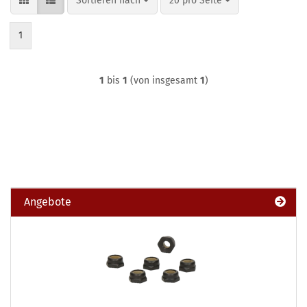
Sortieren nach
20 pro Seite
1
1
bis
1
(von insgesamt
1
)
Angebote