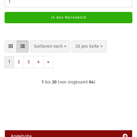
In den Warenkorb
Sortieren nach
pro Seite
Sortieren nach
20 pro Seite
1
2
3
4
»
1
bis
20
(von insgesamt
64
)
Angebote