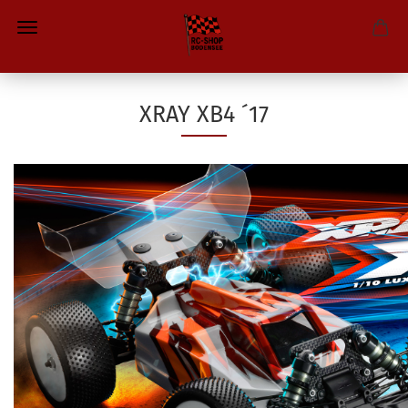
XRAY XB4 ´17