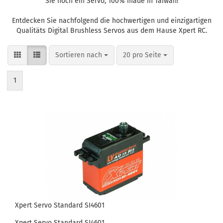
Sie noch ein Servo, 100% made in Taiwan!
Entdecken Sie nachfolgend die hochwertigen und einzigartigen
Qualitäts Digital Brushless Servos aus dem Hause Xpert RC.
Sortieren nach
pro Seite
Sortieren nach
20 pro Seite
1
Xpert Servo Standard SI4601
Xpert Servo Standard SI4601