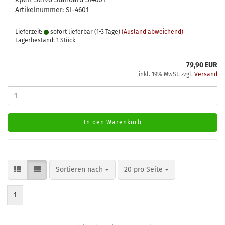
Artikelnummer: SI-4601
Lieferzeit:
sofort lieferbar (1-3 Tage)
(Ausland abweichend)
Lagerbestand: 1 Stück
79,90 EUR
inkl. 19% MwSt. zzgl.
Versand
In den Warenkorb
Sortieren nach
pro Seite
Sortieren nach
20 pro Seite
1