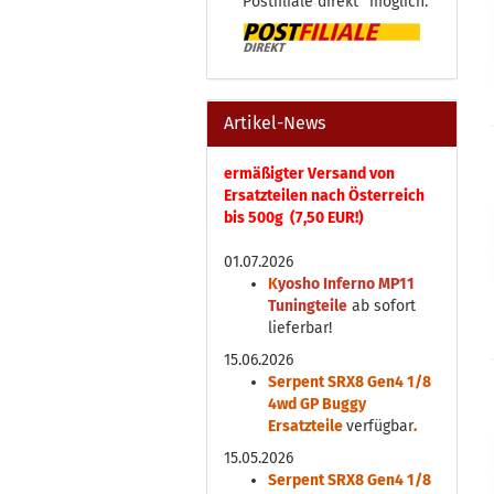
"Postfiliale direkt" möglich.
Artikel-News
ermäßigter Versand von
Ersatzteilen nach Österreich
bis 500g (7,50 EUR!)
01.07.2026
K
yosho Inferno MP11
Tuningteile
ab sofort
lieferbar!
15.06.2026
Serpent SRX8 Gen4 1/8
4wd GP Buggy
Ersatzteile
verfügbar
.
15.05.2026
Serpent SRX8 Gen4 1/8