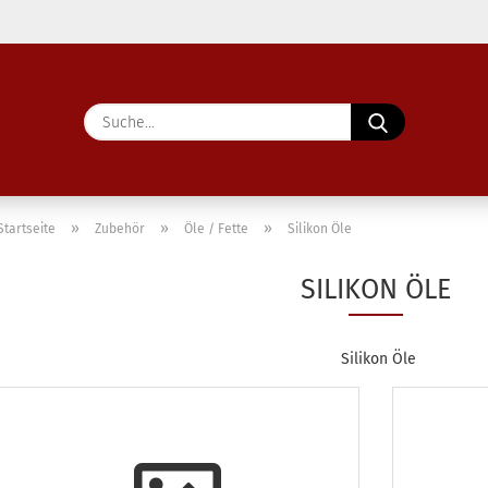
Lieferland
Suche...
E-Ma
Pass
»
»
»
Startseite
Zubehör
Öle / Fette
Silikon Öle
SILIKON ÖLE
Konto 
Silikon Öle
Passw