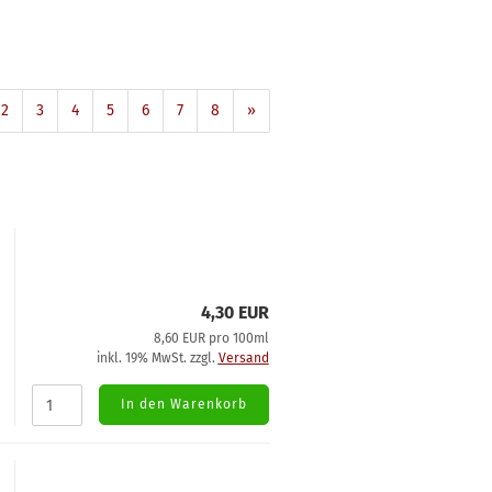
2
3
4
5
6
7
8
»
4,30 EUR
8,60 EUR pro 100ml
inkl. 19% MwSt. zzgl.
Versand
In den Warenkorb