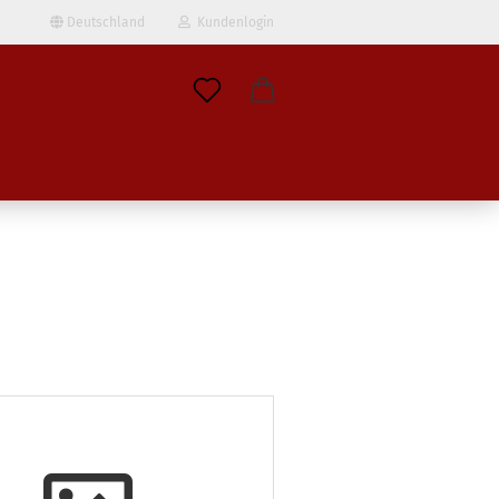
Deutschland
Kundenlogin
il
wort
erstellen
ort vergessen?