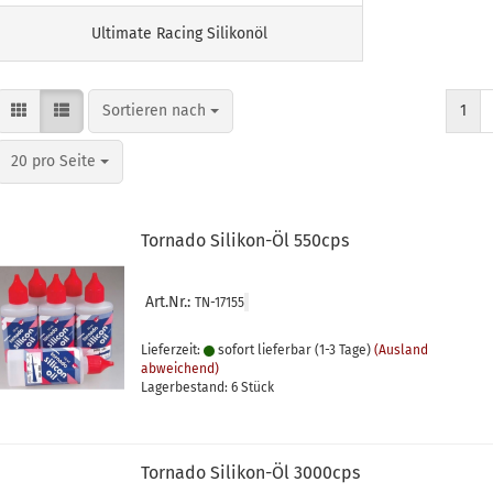
Ultimate Racing Silikonöl
Sortieren nach
Sortieren nach
1
pro Seite
20 pro Seite
Tornado Silikon-Öl 550cps
Art.Nr.:
TN-17155
Lieferzeit:
sofort lieferbar (1-3 Tage)
(Ausland
abweichend)
Lagerbestand: 6 Stück
Tornado Silikon-Öl 3000cps