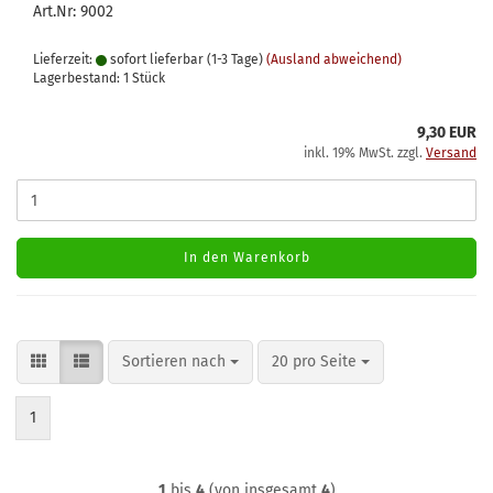
Art.Nr: 9002
Lieferzeit:
sofort lieferbar (1-3 Tage)
(Ausland abweichend)
Lagerbestand: 1 Stück
9,30 EUR
inkl. 19% MwSt. zzgl.
Versand
In den Warenkorb
Sortieren nach
pro Seite
Sortieren nach
20 pro Seite
1
1
bis
4
(von insgesamt
4
)