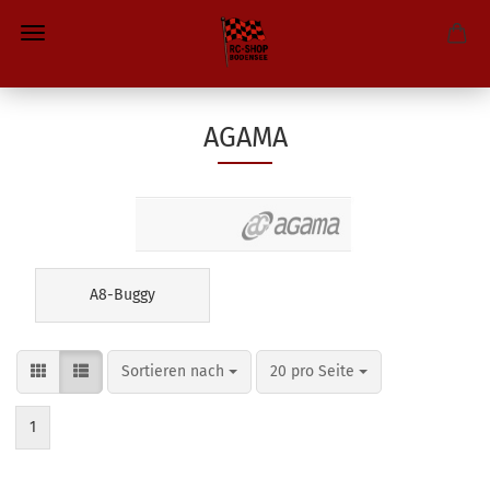
AGAMA
A8-Buggy
Sortieren nach
pro Seite
Sortieren nach
20 pro Seite
1