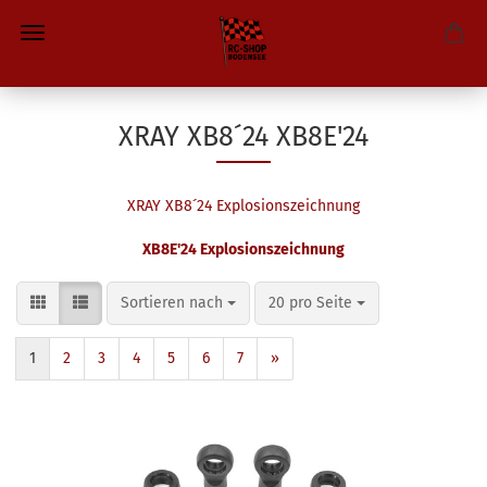
XRAY XB8´24 XB8E'24
XRAY XB8´24 Explosionszeichnung
XB8E'24 Explosionszeichnung
Sortieren nach
pro Seite
Sortieren nach
20 pro Seite
1
2
3
4
5
6
7
»