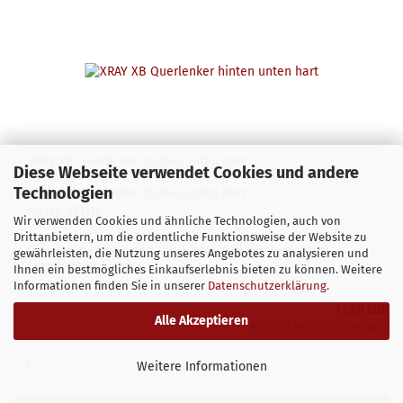
XRAY XB Querlenker hinten unten hart
Diese Webseite verwendet Cookies und andere
Technologien
XRAY XB Querlenker hinten unten hart
Art.Nr: 353116
Wir verwenden Cookies und ähnliche Technologien, auch von
Drittanbietern, um die ordentliche Funktionsweise der Website zu
Lieferzeit:
sofort lieferbar (1-3 Tage)
(Ausland abweichend)
gewährleisten, die Nutzung unseres Angebotes zu analysieren und
Lagerbestand: 1 Stück
Ihnen ein bestmögliches Einkaufserlebnis bieten zu können. Weitere
Informationen finden Sie in unserer
Datenschutzerklärung
.
11,50 EUR
Alle Akzeptieren
inkl. 19% MwSt. zzgl.
Versand
Weitere Informationen