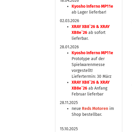
18.04.2026
Kyosho Inferno MP11e
ab Lager lieferbar!
02.03.2026
XRAY XB8`26 & XRAY
XB8e`26
ab sofort
lieferbar.
28.01.2026
Kyosho Inferno MP11e
Prototype auf der
Spielwarenmesse
vorgestellt!
Liefertermin: 30 März
XRAY XB8`26 & XRAY
XB8e`26
ab Anfang
Februar lieferbar
28.11.2025
neue
Reds Motoren
im
Shop bestellbar.
15.10.2025