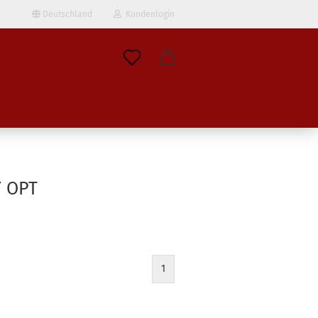
Deutschland
Kundenlogin
il
wort
 OPT
erstellen
ort vergessen?
1