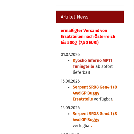
Artikel-News
ermäßigter Versand von
Ersatzteilen nach Österreich
bis 500g (7,50 EUR!)
01.07.2026
K
yosho Inferno MP11
Tuningteile
ab sofort
lieferbar!
15.06.2026
Serpent SRX8 Gen4 1/8
4wd GP Buggy
Ersatzteile
verfügbar
.
15.05.2026
Serpent SRX8 Gen4 1/8
4wd GP Buggy
verfügbar
.