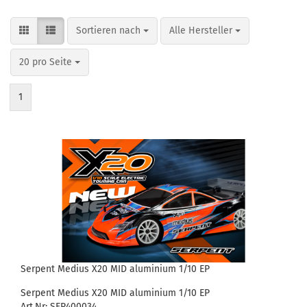
Sortieren nach
pro Seite
Sortieren nach
Alle Hersteller
pro Seite
20 pro Seite
1
Serpent Medius X20 MID aluminium 1/10 EP
Serpent Medius X20 MID aluminium 1/10 EP
Art.Nr: SER400034