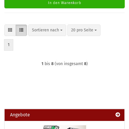
In den Warenkorb
Sortieren nach
pro Seite
Sortieren nach
20 pro Seite
1
1
bis
8
(von insgesamt
8
)
Angebote