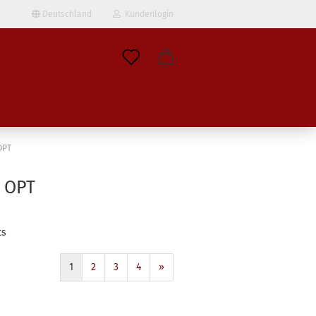
Deutschland
Kundenlogin
il
wort
OPT
 OPT
erstellen
ts
ort vergessen?
1
2
3
4
»