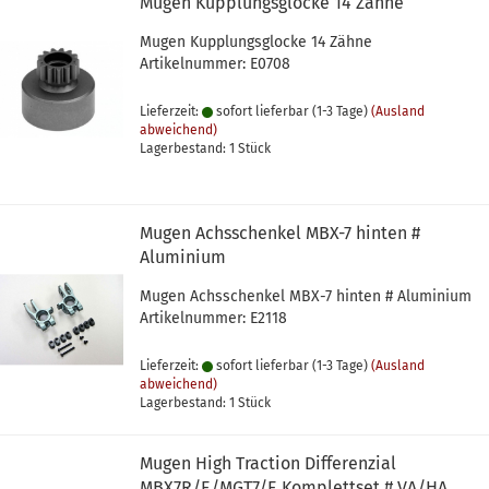
Mugen Kupplungsglocke 14 Zähne
Mugen Kupplungsglocke 14 Zähne
Artikelnummer: E0708
Lieferzeit:
sofort lieferbar (1-3 Tage)
(Ausland
abweichend)
Lagerbestand: 1 Stück
Mugen Achsschenkel MBX-7 hinten #
Aluminium
Mugen Achsschenkel MBX-7 hinten # Aluminium
Artikelnummer: E2118
Lieferzeit:
sofort lieferbar (1-3 Tage)
(Ausland
abweichend)
Lagerbestand: 1 Stück
Mugen High Traction Differenzial
MBX7R/E/MGT7/E Komplettset # VA/HA