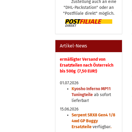
Zustellung auch an eine
"DHL-Packstation" oder an
"Postfiliale direkt" möglich.
Artikel-News
ermäßigter Versand von
Ersatzteilen nach Österreich
bis 500g (7,50 EUR!)
01.07.2026
K
yosho Inferno MP11
Tuningteile
ab sofort
lieferbar!
15.06.2026
Serpent SRX8 Gen4 1/8
4wd GP Buggy
Ersatzteile
verfügbar
.