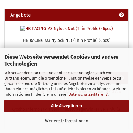
Angebote
HB RACING M3 Nylock Nut (Thin Profile) (6pcs)
Unser Normalpreis 3,50 EUR
Diese Webseite verwendet Cookies und andere
Nur 2,70 EUR
Technologien
Wir verwenden Cookies und ähnliche Technologien, auch von
Neue Artikel
Drittanbietern, um die ordentliche Funktionsweise der Website zu
gewährleisten, die Nutzung unseres Angebotes zu analysieren und
Ihnen ein bestmögliches Einkaufserlebnis bieten zu können. Weitere
Informationen finden Sie in unserer
Datenschutzerklärung
.
Alle Akzeptieren
Kyosho Inferno MP11 Lenkkhebeltraegerwinker SP 3 Alu (2)
Weitere Informationen
22,10 EUR