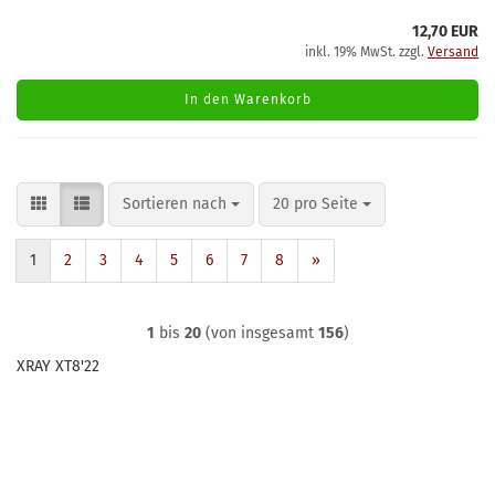
12,70 EUR
inkl. 19% MwSt. zzgl.
Versand
In den Warenkorb
Sortieren nach
pro Seite
Sortieren nach
20 pro Seite
1
2
3
4
5
6
7
8
»
1
bis
20
(von insgesamt
156
)
XRAY XT8'22