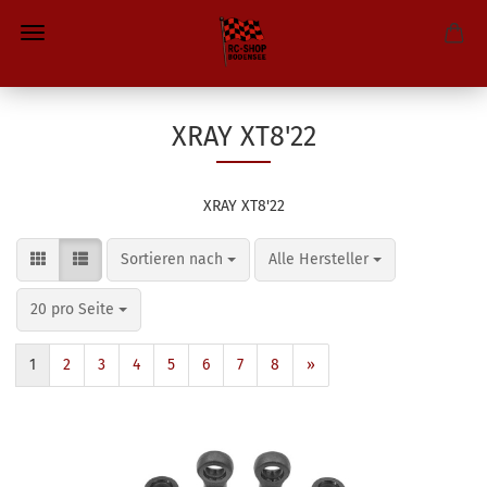
XRAY XT8'22
XRAY XT8'22
Sortieren nach
pro Seite
Sortieren nach
Alle Hersteller
pro Seite
20 pro Seite
1
2
3
4
5
6
7
8
»