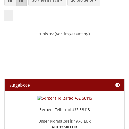
Sortieren nach
pro Seite
Sortieren nach
20 pro Seite
1
1
bis
19
(von insgesamt
19
)
Angebote
Serpent Tellerrad 43Z S811S
Unser Normalpreis 19,70 EUR
Nur 15,90 EUR