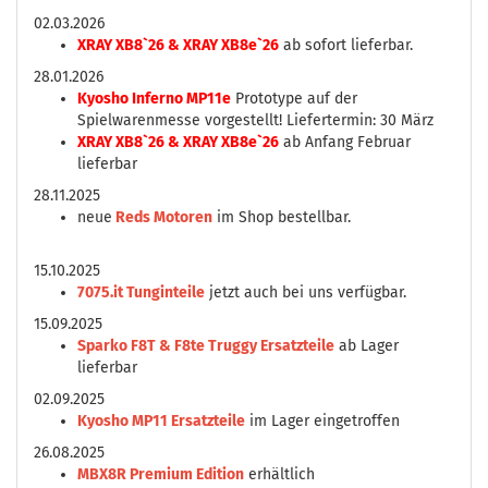
02.03.2026
XRAY XB8`26 & XRAY XB8e`26
ab sofort lieferbar.
28.01.2026
Kyosho Inferno MP11e
Prototype auf der
Spielwarenmesse vorgestellt! Liefertermin: 30 März
XRAY XB8`26 & XRAY XB8e`26
ab Anfang Februar
lieferbar
28.11.2025
neue
Reds Motoren
im Shop bestellbar.
15.10.2025
7075.it Tunginteile
jetzt auch bei uns verfügbar.
15.09.2025
Sparko F8T & F8te Truggy Ersatzteile
ab Lager
lieferbar
02.09.2025
Kyosho MP11 Ersatzteile
im Lager eingetroffen
26.08.2025
MBX8R Premium Edition
erhältlich