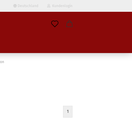
Deutschland
Kundenlogin
il
wort
ion
erstellen
ort vergessen?
1