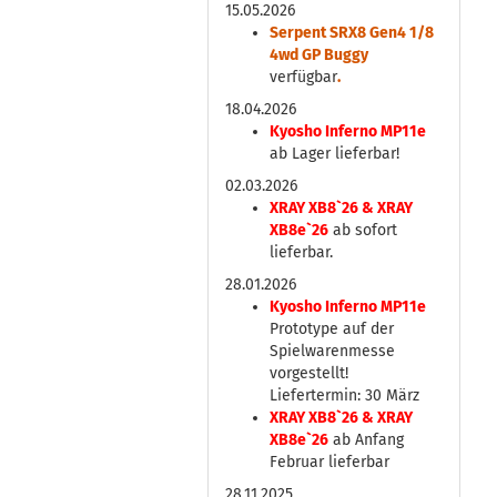
15.05.2026
Serpent SRX8 Gen4 1/8
4wd GP Buggy
verfügbar
.
18.04.2026
Kyosho Inferno MP11e
ab Lager lieferbar!
02.03.2026
XRAY XB8`26 & XRAY
XB8e`26
ab sofort
lieferbar.
28.01.2026
Kyosho Inferno MP11e
Prototype auf der
Spielwarenmesse
vorgestellt!
Liefertermin: 30 März
XRAY XB8`26 & XRAY
XB8e`26
ab Anfang
Februar lieferbar
28.11.2025