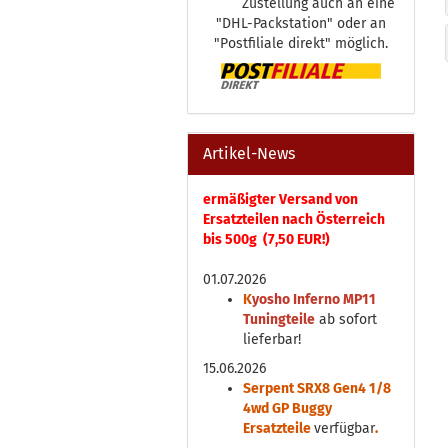
Zustellung auch an eine
"DHL-Packstation" oder an
"Postfiliale direkt" möglich.
Artikel-News
ermäßigter Versand von
Ersatzteilen nach Österreich
bis 500g (7,50 EUR!)
01.07.2026
K
yosho Inferno MP11
Tuningteile
ab sofort
lieferbar!
15.06.2026
Serpent SRX8 Gen4 1/8
4wd GP Buggy
Ersatzteile
verfügbar
.