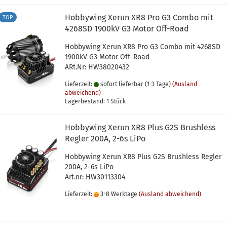
Hobbywing Xerun XR8 Pro G3 Combo mit
TOP
4268SD 1900kV G3 Motor Off-Road
Hobbywing Xerun XR8 Pro G3 Combo mit 4268SD
1900kV G3 Motor Off-Road
ARt.Nr: HW38020432
Lieferzeit:
sofort lieferbar (1-3 Tage)
(Ausland
abweichend)
Lagerbestand: 1 Stück
Hobbywing Xerun XR8 Plus G2S Brushless
Regler 200A, 2-6s LiPo
Hobbywing Xerun XR8 Plus G2S Brushless Regler
200A, 2-6s LiPo
Art.nr: HW30113304
Lieferzeit:
3-8 Werktage
(Ausland abweichend)