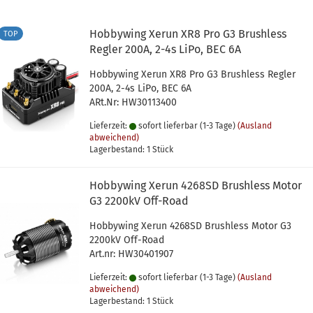
Hobbywing Xerun XR8 Pro G3 Brushless
TOP
Regler 200A, 2-4s LiPo, BEC 6A
Hobbywing Xerun XR8 Pro G3 Brushless Regler
200A, 2-4s LiPo, BEC 6A
ARt.Nr: HW30113400
Lieferzeit:
sofort lieferbar (1-3 Tage)
(Ausland
abweichend)
Lagerbestand: 1 Stück
Hobbywing Xerun 4268SD Brushless Motor
G3 2200kV Off-Road
Hobbywing Xerun 4268SD Brushless Motor G3
2200kV Off-Road
Art.nr: HW30401907
Lieferzeit:
sofort lieferbar (1-3 Tage)
(Ausland
abweichend)
Lagerbestand: 1 Stück