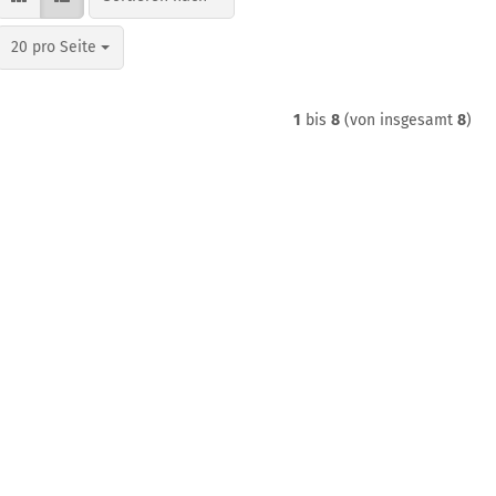
pro Seite
20 pro Seite
1
bis
8
(von insgesamt
8
)