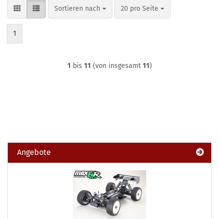
Sortieren nach
pro Seite
Sortieren nach
20 pro Seite
1
1
bis
11
(von insgesamt
11
)
Angebote