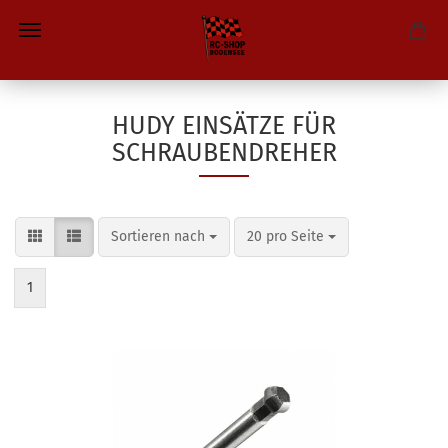
HUDY EINSÄTZE FÜR
SCHRAUBENDREHER
Sortieren nach
pro Seite
Sortieren nach
20 pro Seite
1