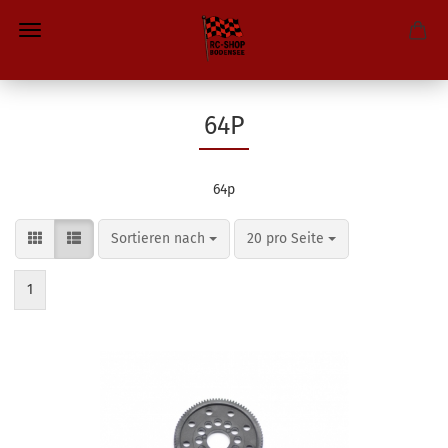
64P
64p
Sortieren nach
pro Seite
Sortieren nach
20 pro Seite
1