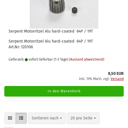
Serpent Motorritzel Alu hard-coated 64P / 19T
Serpent Motorritzel Alu hard-coated 64P / 19T
Art.Nr: 120106
Lieferzeit:
sofort lieferbar (1-3 Tage)
(Ausland abweichend)
8,50 EUR
inkl. 19% MwSt. zzgl.
Versand
In den Warenkorb
Sortieren nach
pro Seite
Sortieren nach
20 pro Seite