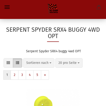
SERPENT SPYDER SRX4 BUGGY 4WD
OPT
Serpent Spyder SRX4 buggy 4wd OPT
Sortieren nach
pro Seite
Sortieren nach
20 pro Seite
1
2
3
4
5
»