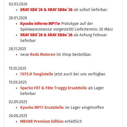
02.03.2026
XRAY XB8`26 & XRAY XB8e`26
ab sofort lieferbar.
28.01.2026
Kyosho Inferno MP11e
Prototype auf der
Spielwarenmesse vorgestellt! Liefertermin: 30 März
XRAY XB8`26 & XRAY XB8e`26
ab Anfang Februar
lieferbar
28.11.2025
neue
Reds Motoren
im Shop bestellbar.
15.10.2025
7075.it Tunginteile
jetzt auch bei uns verfügbar.
15.09.2025
Sparko F8T & F8te Truggy Ersatzteile
ab Lager
lieferbar
02.09.2025
Kyosho MP11 Ersatzteile
im Lager eingetroffen
26.08.2025
MBX8R Premium Edition
erhältlich