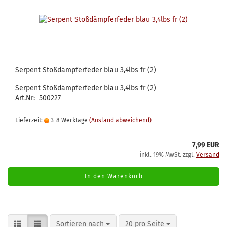
Serpent Stoßdämpferfeder blau 3,4lbs fr (2)
Serpent Stoßdämpferfeder blau 3,4lbs fr (2)
Art.Nr: 500227
Lieferzeit:
3-8 Werktage
(Ausland abweichend)
7,99 EUR
inkl. 19% MwSt. zzgl.
Versand
In den Warenkorb
Sortieren nach
pro Seite
Sortieren nach
20 pro Seite