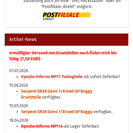
Zustellung auch an eine "DHL-Packstation" oder an
"Postfiliale direkt" möglich.
Artikel-News
ermäßigter Versand von Ersatzteilen nach Österreich bis
500g (7,50 EUR!)
01.07.2026
K
yosho Inferno MP11 Tuningteile
ab sofort lieferbar!
15.06.2026
Serpent SRX8 Gen4 1/8 4wd GP Buggy
Ersatzteile
verfügbar
.
15.05.2026
Serpent SRX8 Gen4 1/8 4wd GP Buggy
verfügbar
.
18.04.2026
Kyosho Inferno MP11e
ab Lager lieferbar!