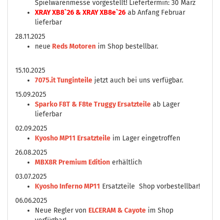
Spielwarenmesse vorgestellt! Liefertermin: 30 März
XRAY XB8`26 & XRAY XB8e`26
ab Anfang Februar
lieferbar
28.11.2025
neue
Reds Motoren
im Shop bestellbar.
15.10.2025
7075.it Tunginteile
jetzt auch bei uns verfügbar.
15.09.2025
Sparko F8T & F8te Truggy Ersatzteile
ab Lager
lieferbar
02.09.2025
Kyosho MP11 Ersatzteile
im Lager eingetroffen
26.08.2025
MBX8R Premium Edition
erhältlich
03.07.2025
Kyosho Inferno MP11
Ersatzteile Shop vorbestellbar!
06.06.2025
Neue Regler von
ELCERAM & Cayote
im Shop