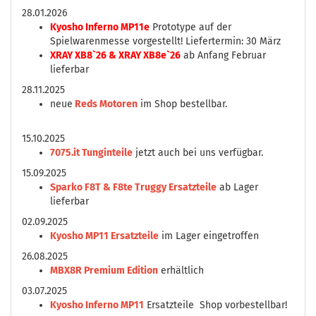
28.01.2026
Kyosho Inferno MP11e
Prototype auf der
Spielwarenmesse vorgestellt! Liefertermin: 30 März
XRAY XB8`26 & XRAY XB8e`26
ab Anfang Februar
lieferbar
28.11.2025
neue
Reds Motoren
im Shop bestellbar.
15.10.2025
7075.it Tunginteile
jetzt auch bei uns verfügbar.
15.09.2025
Sparko F8T & F8te Truggy Ersatzteile
ab Lager
lieferbar
02.09.2025
Kyosho MP11 Ersatzteile
im Lager eingetroffen
26.08.2025
MBX8R Premium Edition
erhältlich
03.07.2025
Kyosho Inferno MP11
Ersatzteile Shop vorbestellbar!