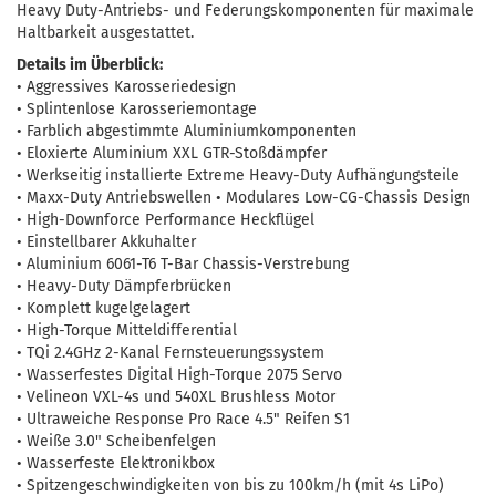
Heavy Duty-Antriebs- und Federungskomponenten für maximale
Haltbarkeit ausgestattet.
Details im Überblick:
• Aggressives Karosseriedesign
• Splintenlose Karosseriemontage
• Farblich abgestimmte Aluminiumkomponenten
• Eloxierte Aluminium XXL GTR-Stoßdämpfer
• Werkseitig installierte Extreme Heavy-Duty Aufhängungsteile
• Maxx-Duty Antriebswellen • Modulares Low-CG-Chassis Design
• High-Downforce Performance Heckflügel
• Einstellbarer Akkuhalter
• Aluminium 6061-T6 T-Bar Chassis-Verstrebung
• Heavy-Duty Dämpferbrücken
• Komplett kugelgelagert
• High-Torque Mitteldifferential
• TQi 2.4GHz 2-Kanal Fernsteuerungssystem
• Wasserfestes Digital High-Torque 2075 Servo
• Velineon VXL-4s und 540XL Brushless Motor
• Ultraweiche Response Pro Race 4.5" Reifen S1
• Weiße 3.0" Scheibenfelgen
• Wasserfeste Elektronikbox
• Spitzengeschwindigkeiten von bis zu 100km/h (mit 4s LiPo)