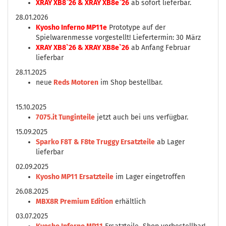
XRAY XB8`26 & XRAY XB8e`26
ab sofort lieferbar.
28.01.2026
Kyosho Inferno MP11e
Prototype auf der
Spielwarenmesse vorgestellt! Liefertermin: 30 März
XRAY XB8`26 & XRAY XB8e`26
ab Anfang Februar
lieferbar
28.11.2025
neue
Reds Motoren
im Shop bestellbar.
15.10.2025
7075.it Tunginteile
jetzt auch bei uns verfügbar.
15.09.2025
Sparko F8T & F8te Truggy Ersatzteile
ab Lager
lieferbar
02.09.2025
Kyosho MP11 Ersatzteile
im Lager eingetroffen
26.08.2025
MBX8R Premium Edition
erhältlich
03.07.2025