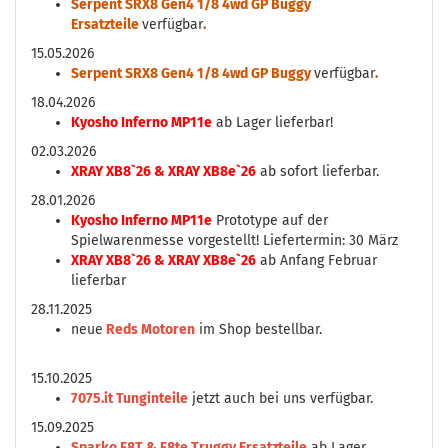
Serpent SRX8 Gen4 1/8 4wd GP Buggy
Ersatzteile
verfügbar
.
15.05.2026
Serpent SRX8 Gen4 1/8 4wd GP Buggy
verfügbar
.
18.04.2026
Kyosho Inferno MP11e
ab Lager lieferbar!
02.03.2026
XRAY XB8`26 & XRAY XB8e`26
ab sofort lieferbar.
28.01.2026
Kyosho Inferno MP11e
Prototype auf der
Spielwarenmesse vorgestellt! Liefertermin: 30 März
XRAY XB8`26 & XRAY XB8e`26
ab Anfang Februar
lieferbar
28.11.2025
neue
Reds Motoren
im Shop bestellbar.
15.10.2025
7075.it Tunginteile
jetzt auch bei uns verfügbar.
15.09.2025
Sparko F8T & F8te Truggy Ersatzteile
ab Lager