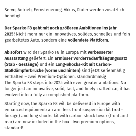
Servo, Antrieb, Fernsteuerung, Akkus, Räder werden zusatzlich
benötigt
Der Sparko F8 geht mit noch größeren Ambitionen ins Jahr
2025!
Nicht mehr nur ein innovatives, solides, schnelles und fein
gearbeitetes Auto, sondern eine
vollendete Plattform
.
Ab sofort
wird der Sparko F8 in Europa mit
verbesserter
Ausstattung
geliefert: Ein
armloser Vorderradaufhängungssatz
(Stab - Gestänge)
und ein
Long-Shocks-Kit mit Carbon-
Stoßdämpferbrücke (vorne und hinten)
sind jetzt serienmäßig
enthalten – zwei Premium-Optionen, standardmäßig
The Sparko F8 steps into 2025 with even greater ambitions! No
longer just an innovative, solid, fast, and finely crafted car, it has
evolved into a fully accomplished platform.
Starting now, the Sparko F8 will be delivered in Europe with
enhanced equipment: an arm less front suspension kit (rod -
linkage) and long shocks kit with carbon shock tower (front and
rear) are now included in the box—two premium options,
standard!