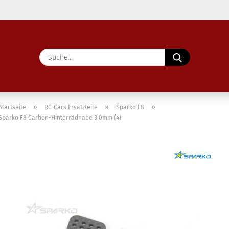
Lieferland
Suche...
E-Ma
Pass
»
»
»
Startseite
RC-Cars Ersatzteile
Sparko F8
Sparko F8 Carbon-Hinterradnabe 3.0mm (4)
Konto 
Passw