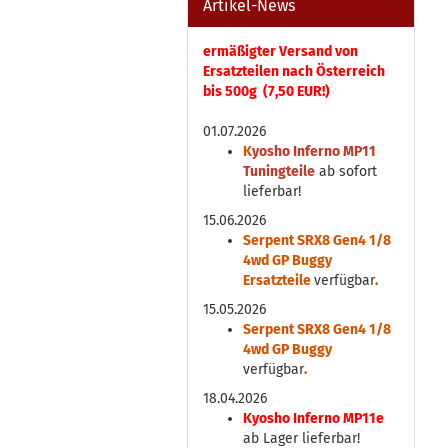
Artikel-News
ermäßigter Versand von
Ersatzteilen nach Österreich
bis 500g (7,50 EUR!)
01.07.2026
K
yosho Inferno MP11
Tuningteile
ab sofort
lieferbar!
15.06.2026
Serpent SRX8 Gen4 1/8
4wd GP Buggy
Ersatzteile
verfügbar
.
15.05.2026
Serpent SRX8 Gen4 1/8
4wd GP Buggy
verfügbar
.
18.04.2026
Kyosho Inferno MP11e
ab Lager lieferbar!