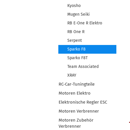
Kyosho
Mugen Seiki
RB E-One R Elektro
RB One R
Serpent
Sparko F8
Sparko F8T
Team Associated
XRAY
RC-Car-Tuningteile
Motoren Elektro
Elektronische Regler ESC
Motoren Verbrenner
Motoren Zubehör
Verbrenner