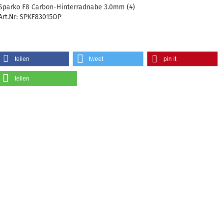
Sparko F8 Carbon-Hinterradnabe 3.0mm (4)
Art.Nr: SPKF83015OP
teilen
tweet
pin it
teilen