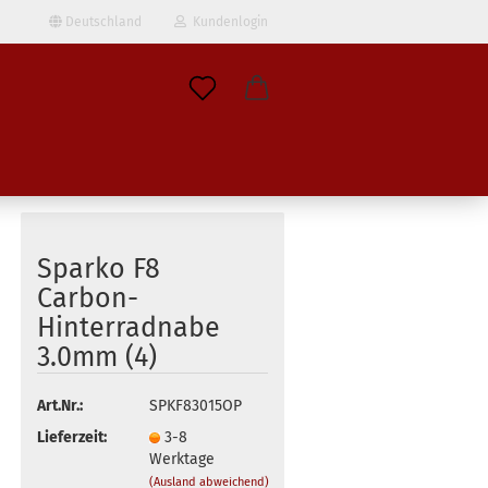
Deutschland
Kundenlogin
il
wort
Sparko F8
Carbon-
Hinterradnabe
erstellen
3.0mm (4)
ort vergessen?
Art.Nr.:
SPKF83015OP
Lieferzeit:
3-8
Werktage
(Ausland abweichend)