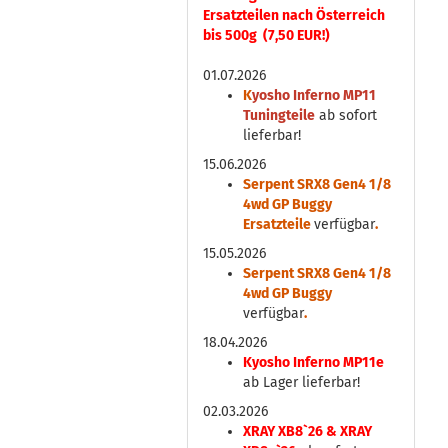
Ersatzteilen nach Österreich
bis 500g (7,50 EUR!)
01.07.2026
K
yosho Inferno MP11
Tuningteile
ab sofort
lieferbar!
15.06.2026
Serpent SRX8 Gen4 1/8
4wd GP Buggy
Ersatzteile
verfügbar
.
15.05.2026
Serpent SRX8 Gen4 1/8
4wd GP Buggy
verfügbar
.
18.04.2026
Kyosho Inferno MP11e
ab Lager lieferbar!
02.03.2026
XRAY XB8`26 & XRAY