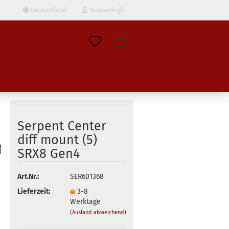
Deutschland
Kundenlogin
il
wort
Serpent Center
diff mount (5)
SRX8 Gen4
erstellen
ort vergessen?
Art.Nr.:
SER601368
Lieferzeit:
3-8
Werktage
(Ausland abweichend)