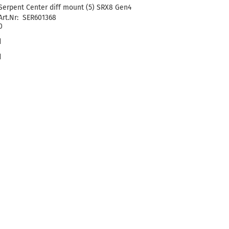
Serpent Center diff mount (5) SRX8 Gen4
Art.Nr: SER601368
0
d
d