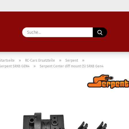
Lieferland
Suche...
E-Ma
Pass
»
»
»
Startseite
RC-Cars Ersatzteile
Serpent
»
Serpent SRX8 GEN4
Serpent Center diff mount (5) SRX8 Gen4
Konto 
Passw