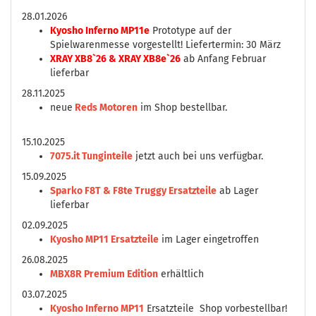
28.01.2026
Kyosho Inferno MP11e
Prototype auf der
Spielwarenmesse vorgestellt! Liefertermin: 30 März
XRAY XB8`26 & XRAY XB8e`26
ab Anfang Februar
lieferbar
28.11.2025
neue
Reds Motoren
im Shop bestellbar.
15.10.2025
7075.it Tunginteile
jetzt auch bei uns verfügbar.
15.09.2025
Sparko F8T & F8te Truggy Ersatzteile
ab Lager
lieferbar
02.09.2025
Kyosho MP11 Ersatzteile
im Lager eingetroffen
26.08.2025
MBX8R Premium Edition
erhältlich
03.07.2025
Kyosho Inferno MP11
Ersatzteile Shop vorbestellbar!