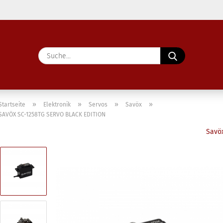
Lieferland
Suche...
E-Ma
Pass
»
»
»
»
Startseite
Elektronik
Servos
Savöx
SAVÖX SC-1258TG SERVO BLACK EDITION
Savö
Konto 
Passw