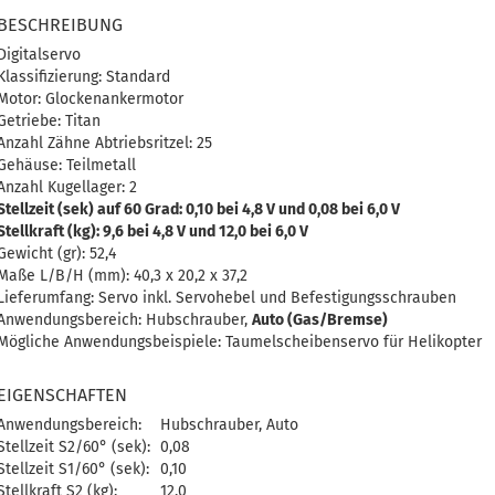
BESCHREIBUNG
Digitalservo
Klassifizierung: Standard
Motor: Glockenankermotor
Getriebe: Titan
Anzahl Zähne Abtriebsritzel: 25
Gehäuse: Teilmetall
Anzahl Kugellager: 2
Stellzeit (sek) auf 60 Grad: 0,10 bei 4,8 V und 0,08 bei 6,0 V
Stellkraft (kg): 9,6 bei 4,8 V und 12,0 bei 6,0 V
Gewicht (gr): 52,4
Maße L/B/H (mm): 40,3 x 20,2 x 37,2
Lieferumfang: Servo inkl. Servohebel und Befestigungsschrauben
Anwendungsbereich: Hubschrauber,
Auto (Gas/Bremse)
Mögliche Anwendungsbeispiele: Taumelscheibenservo für Helikopter
EIGENSCHAFTEN
Anwendungsbereich:
Hubschrauber, Auto
Stellzeit S2/60° (sek):
0,08
Stellzeit S1/60° (sek):
0,10
Stellkraft S2 (kg):
12,0