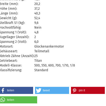
Breite (mm):
20,2
Höhe (mm):
37,2
Länge (mm):
40,3
Gewicht (g):
52,4
Stellkraft S1 (kg):
9,6
Hochvoltfähig:
Nein
Spannung 1 (Volt):
4,8
Kugellager (Anzahl):
2
Spannung 2 (Volt):
6,0
Motorart:
Glockenankermotor
Gehäuseart:
Teilmetall
Abtrieb Zähne (Anzahl):
25
Getriebeart:
Titan
Modell-Klasse:
500, 550, 600, 700, 1/10, 1/8
Klassifizierung:
Standard
teilen
tweet
pin it
teilen