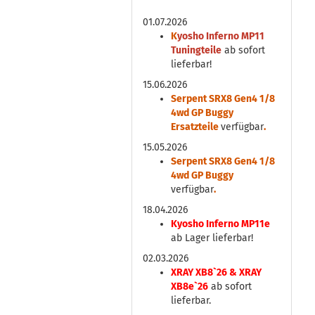
01.07.2026
K
yosho Inferno MP11
Tuningteile
ab sofort
lieferbar!
15.06.2026
Serpent SRX8 Gen4 1/8
4wd GP Buggy
Ersatzteile
verfügbar
.
15.05.2026
Serpent SRX8 Gen4 1/8
4wd GP Buggy
verfügbar
.
18.04.2026
Kyosho Inferno MP11e
ab Lager lieferbar!
02.03.2026
XRAY XB8`26 & XRAY
XB8e`26
ab sofort
lieferbar.