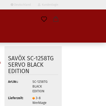
Deutschland
Kundenlogin
il
wort
SAVÖX SC-1258TG
x
SERVO BLACK
EDITION
erstellen
ort vergessen?
Art.Nr.:
SC-1258TG
BLACK
EDITION
Lieferzeit:
3-8
Werktage