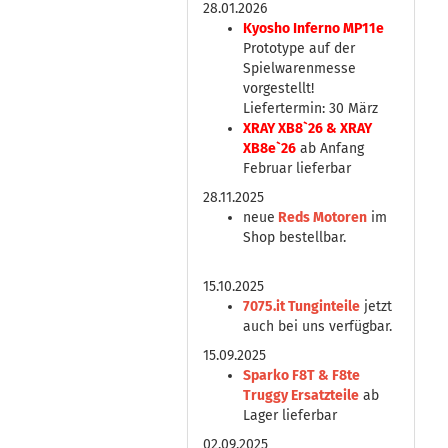
28.01.2026
Kyosho Inferno MP11e
Prototype auf der
Spielwarenmesse
vorgestellt!
Liefertermin: 30 März
XRAY XB8`26 & XRAY
XB8e`26
ab Anfang
Februar lieferbar
28.11.2025
neue
Reds Motoren
im
Shop bestellbar.
15.10.2025
7075.it Tunginteile
jetzt
auch bei uns verfügbar.
15.09.2025
Sparko F8T & F8te
Truggy Ersatzteile
ab
Lager lieferbar
02.09.2025