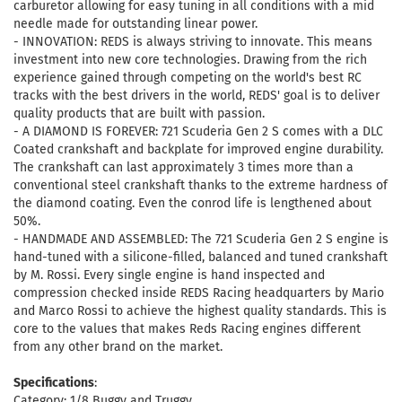
carburetor allowing for easy tuning in all conditions with a mid
needle made for outstanding linear power.
- INNOVATION: REDS is always striving to innovate. This means
investment into new core technologies. Drawing from the rich
experience gained through competing on the world's best RC
tracks with the best drivers in the world, REDS' goal is to deliver
quality products that are built with passion.
- A DIAMOND IS FOREVER: 721 Scuderia Gen 2 S comes with a DLC
Coated crankshaft and backplate for improved engine durability.
The crankshaft can last approximately 3 times more than a
conventional steel crankshaft thanks to the extreme hardness of
the diamond coating. Even the conrod life is lengthened about
50%.
- HANDMADE AND ASSEMBLED: The 721 Scuderia Gen 2 S engine is
hand-tuned with a silicone-filled, balanced and tuned crankshaft
by M. Rossi. Every single engine is hand inspected and
compression checked inside REDS Racing headquarters by Mario
and Marco Rossi to achieve the highest quality standards. This is
core to the values that makes Reds Racing engines different
from any other brand on the market.
Specifications
:
Category: 1/8 Buggy and Truggy