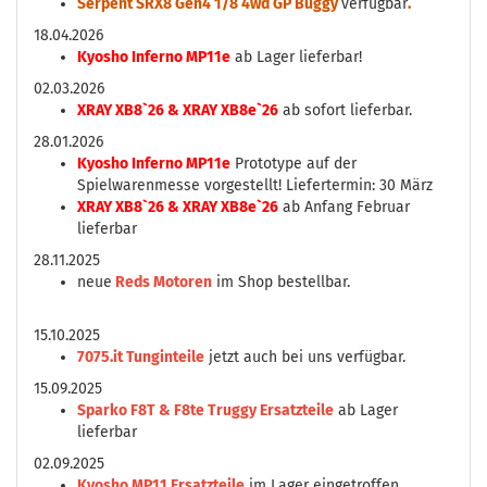
Serpent SRX8 Gen4 1/8 4wd GP Buggy
verfügbar
.
18.04.2026
Kyosho Inferno MP11e
ab Lager lieferbar!
02.03.2026
XRAY XB8`26 & XRAY XB8e`26
ab sofort lieferbar.
28.01.2026
Kyosho Inferno MP11e
Prototype auf der
Spielwarenmesse vorgestellt! Liefertermin: 30 März
XRAY XB8`26 & XRAY XB8e`26
ab Anfang Februar
lieferbar
28.11.2025
neue
Reds Motoren
im Shop bestellbar.
15.10.2025
7075.it Tunginteile
jetzt auch bei uns verfügbar.
15.09.2025
Sparko F8T & F8te Truggy Ersatzteile
ab Lager
lieferbar
02.09.2025
Kyosho MP11 Ersatzteile
im Lager eingetroffen