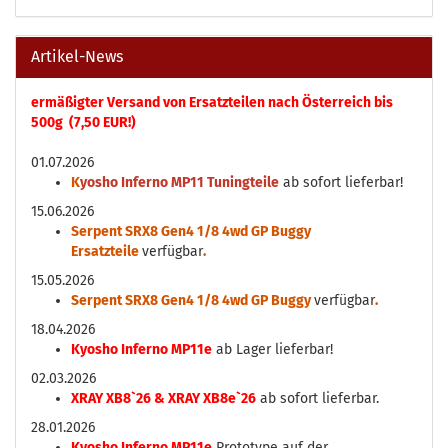
Artikel-News
ermäßigter Versand von Ersatzteilen nach Österreich bis
500g (7,50 EUR!)
01.07.2026
K
yosho Inferno MP11 Tuningteile
ab sofort lieferbar!
15.06.2026
Serpent SRX8 Gen4 1/8 4wd GP Buggy
Ersatzteile
verfügbar
.
15.05.2026
Serpent SRX8 Gen4 1/8 4wd GP Buggy
verfügbar
.
18.04.2026
Kyosho Inferno MP11e
ab Lager lieferbar!
02.03.2026
XRAY XB8`26 & XRAY XB8e`26
ab sofort lieferbar.
28.01.2026
Kyosho Inferno MP11e
Prototype auf der