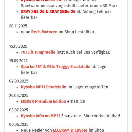
Spielwarenmesse vorgestellt! Liefertermin: 30 März
XRAY XB8`26 & XRAY XB8e`26
ab Anfang Februar
lieferbar
28.11.2025
neue
Reds Motoren
im Shop bestellbar.
15.10.2025
7075.it Tunginteile
jetzt auch bei uns verfügbar.
15.09.2025
Sparko F8T & F8te Truggy Ersatzteile
ab Lager
lieferbar
02.09.2025
Kyosho MP11 Ersatzteile
im Lager eingetroffen
26.08.2025
MBX8R Premium Edition
erhältlich
03.07.2025
Kyosho Inferno MP11
Ersatzteile Shop vorbestellbar!
06.06.2025
Neue Regler von
ELCERAM & Cayote
im Shop