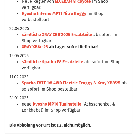
Neue Regler von
ELCERAM & Cayote
im Shop
verfügbar!
Kyosho Inferno MP11 Nitro Buggy
im Shop
vorbestellbar!
22.04.2025
sämtliche XRAY XB8'2025 Ersatzteile
ab sofort im
Shop verfügbar.
XRAY XB8e'25
ab Lager sofort lieferbar!
15.04.2025
sämtliche Sparko F8 Ersatzteile
ab sofort im Shop
verfügbar.
11.02.2025
Sparko F8TE 1:8 4WD Electric Truggy & Xray XB8'25
ab
so sofort im Shop bestellbar
31.01.2025
neue
Kyosho MP10 Tuningteile
(Achsschenkel &
Lenkhebel) im Shop verfügbar
Die
Abholung vor Ort ist z.Z. nicht möglich.