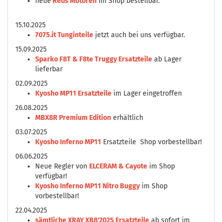
neue
Reds Motoren
im Shop bestellbar.
15.10.2025
7075.it Tunginteile
jetzt auch bei uns verfügbar.
15.09.2025
Sparko F8T & F8te Truggy Ersatzteile
ab Lager
lieferbar
02.09.2025
Kyosho MP11 Ersatzteile
im Lager eingetroffen
26.08.2025
MBX8R Premium Edition
erhältlich
03.07.2025
Kyosho Inferno MP11
Ersatzteile Shop vorbestellbar!
06.06.2025
Neue Regler von
ELCERAM & Cayote
im Shop
verfügbar!
Kyosho Inferno MP11 Nitro Buggy
im Shop
vorbestellbar!
22.04.2025
sämtliche XRAY XB8'2025 Ersatzteile
ab sofort im