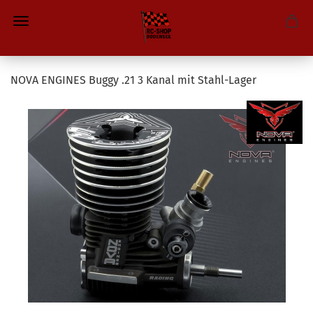
NOVA ENGINES Buggy .21 3 Kanal mit Stahl-Lager