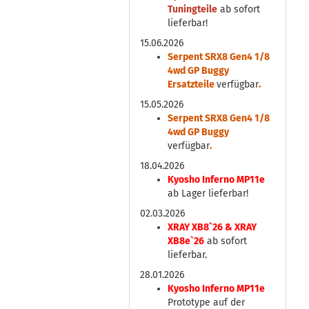
Tuningteile
ab sofort
lieferbar!
15.06.2026
Serpent SRX8 Gen4 1/8
4wd GP Buggy
Ersatzteile
verfügbar
.
15.05.2026
Serpent SRX8 Gen4 1/8
4wd GP Buggy
verfügbar
.
18.04.2026
Kyosho Inferno MP11e
ab Lager lieferbar!
02.03.2026
XRAY XB8`26 & XRAY
XB8e`26
ab sofort
lieferbar.
28.01.2026
Kyosho Inferno MP11e
Prototype auf der