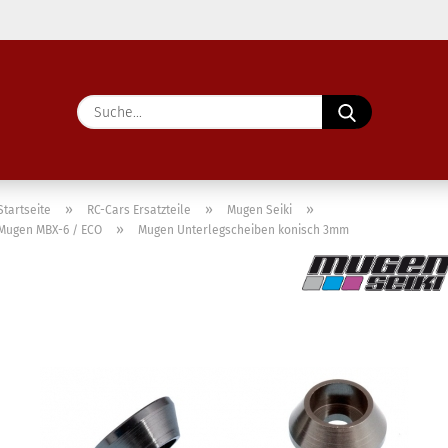
Lieferland
Suche...
E-Ma
Pass
»
»
»
Startseite
RC-Cars Ersatzteile
Mugen Seiki
»
Mugen MBX-6 / ECO
Mugen Unterlegscheiben konisch 3mm
Konto 
Passw