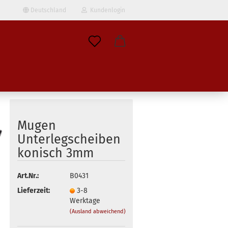
Deutschland
Kundenlogin
il
wort
Mugen
Unterlegscheiben
konisch 3mm
erstellen
ort vergessen?
Art.Nr.:
B0431
Lieferzeit:
3-8
Werktage
(Ausland abweichend)