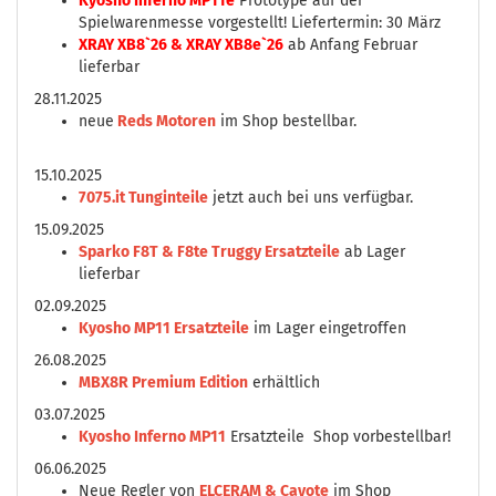
Kyosho Inferno MP11e
Prototype auf der
Spielwarenmesse vorgestellt! Liefertermin: 30 März
XRAY XB8`26 & XRAY XB8e`26
ab Anfang Februar
lieferbar
28.11.2025
neue
Reds Motoren
im Shop bestellbar.
15.10.2025
7075.it Tunginteile
jetzt auch bei uns verfügbar.
15.09.2025
Sparko F8T & F8te Truggy Ersatzteile
ab Lager
lieferbar
02.09.2025
Kyosho MP11 Ersatzteile
im Lager eingetroffen
26.08.2025
MBX8R Premium Edition
erhältlich
03.07.2025
Kyosho Inferno MP11
Ersatzteile Shop vorbestellbar!
06.06.2025
Neue Regler von
ELCERAM & Cayote
im Shop