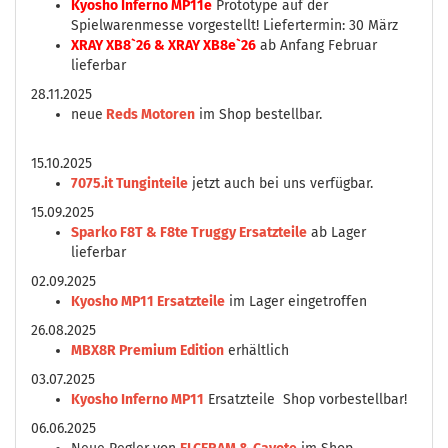
Kyosho Inferno MP11e
Prototype auf der
Spielwarenmesse vorgestellt! Liefertermin: 30 März
XRAY XB8`26 & XRAY XB8e`26
ab Anfang Februar
lieferbar
28.11.2025
neue
Reds Motoren
im Shop bestellbar.
15.10.2025
7075.it Tunginteile
jetzt auch bei uns verfügbar.
15.09.2025
Sparko F8T & F8te Truggy Ersatzteile
ab Lager
lieferbar
02.09.2025
Kyosho MP11 Ersatzteile
im Lager eingetroffen
26.08.2025
MBX8R Premium Edition
erhältlich
03.07.2025
Kyosho Inferno MP11
Ersatzteile Shop vorbestellbar!
06.06.2025