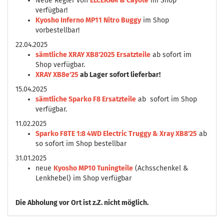
Neue Regler von
ELCERAM & Cayote
im Shop
verfügbar!
Kyosho Inferno MP11 Nitro Buggy
im Shop
vorbestellbar!
22.04.2025
sämtliche XRAY XB8'2025 Ersatzteile
ab sofort im
Shop verfügbar.
XRAY XB8e'25
ab Lager sofort lieferbar!
15.04.2025
sämtliche Sparko F8 Ersatzteile
ab sofort im Shop
verfügbar.
11.02.2025
Sparko F8TE 1:8 4WD Electric Truggy & Xray XB8'25
ab
so sofort im Shop bestellbar
31.01.2025
neue
Kyosho MP10 Tuningteile
(Achsschenkel &
Lenkhebel) im Shop verfügbar
Die
Abholung vor Ort ist z.Z. nicht möglich.