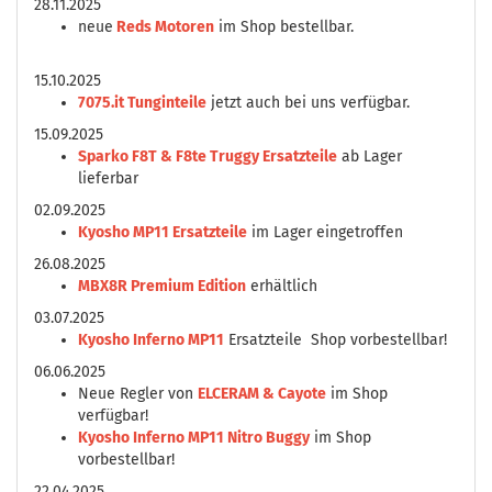
28.11.2025
neue
Reds Motoren
im Shop bestellbar.
15.10.2025
7075.it Tunginteile
jetzt auch bei uns verfügbar.
15.09.2025
Sparko F8T & F8te Truggy Ersatzteile
ab Lager
lieferbar
02.09.2025
Kyosho MP11 Ersatzteile
im Lager eingetroffen
26.08.2025
MBX8R Premium Edition
erhältlich
03.07.2025
Kyosho Inferno MP11
Ersatzteile Shop vorbestellbar!
06.06.2025
Neue Regler von
ELCERAM & Cayote
im Shop
verfügbar!
Kyosho Inferno MP11 Nitro Buggy
im Shop
vorbestellbar!
22.04.2025