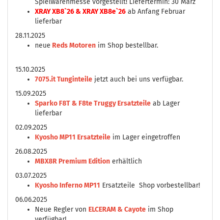
Spielwarenmesse vorgestellt! Liefertermin: 30 März
XRAY XB8`26 & XRAY XB8e`26
ab Anfang Februar
lieferbar
28.11.2025
neue
Reds Motoren
im Shop bestellbar.
15.10.2025
7075.it Tunginteile
jetzt auch bei uns verfügbar.
15.09.2025
Sparko F8T & F8te Truggy Ersatzteile
ab Lager
lieferbar
02.09.2025
Kyosho MP11 Ersatzteile
im Lager eingetroffen
26.08.2025
MBX8R Premium Edition
erhältlich
03.07.2025
Kyosho Inferno MP11
Ersatzteile Shop vorbestellbar!
06.06.2025
Neue Regler von
ELCERAM & Cayote
im Shop
verfügbar!