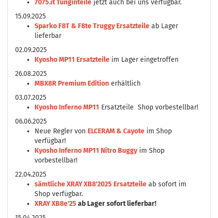
7075.it Tunginteile
jetzt auch bei uns verfügbar.
15.09.2025
Sparko F8T & F8te Truggy Ersatzteile
ab Lager
lieferbar
02.09.2025
Kyosho MP11 Ersatzteile
im Lager eingetroffen
26.08.2025
MBX8R Premium Edition
erhältlich
03.07.2025
Kyosho Inferno MP11
Ersatzteile Shop vorbestellbar!
06.06.2025
Neue Regler von
ELCERAM & Cayote
im Shop
verfügbar!
Kyosho Inferno MP11 Nitro Buggy
im Shop
vorbestellbar!
22.04.2025
sämtliche XRAY XB8'2025 Ersatzteile
ab sofort im
Shop verfügbar.
XRAY XB8e'25
ab Lager sofort lieferbar!
15.04.2025