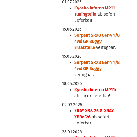
01.07.2026
K
yosho Inferno MP11
Tuningteile
ab sofort
lieferbar!
15.06.2026
Serpent SRX8 Gen4 1/8
4wd GP Buggy
Ersatzteile
verfügbar
.
15.05.2026
Serpent SRX8 Gen4 1/8
4wd GP Buggy
verfügbar
.
18.04.2026
Kyosho Inferno MP11e
ab Lager lieferbar!
02.03.2026
XRAY XB8`26 & XRAY
XB8e`26
ab sofort
lieferbar.
28.01.2026