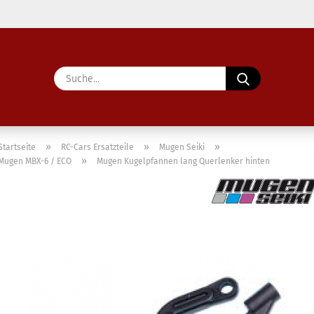
Lieferland
Suche...
E-Ma
Pass
»
»
»
Startseite
RC-Cars Ersatzteile
Mugen Seiki
»
Mugen MBX-6 / ECO
Mugen Kugelpfannen lang Querlenker hinten
Konto 
Passw