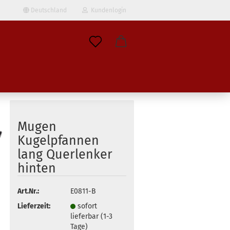
Deutschland
Kundenlogin
il
wort
Mugen
Kugelpfannen
lang Querlenker
erstellen
hinten
ort vergessen?
Art.Nr.:
E0811-B
Lieferzeit:
sofort
lieferbar (1-3
Tage)