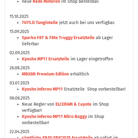
neue
Reds Motoren
im Shop bestellbar.
15.10.2025
7075.it Tunginteile
jetzt auch bei uns verfügbar.
15.09.2025
Sparko F8T & F8te Truggy Ersatzteile
ab Lager
lieferbar
02.09.2025
Kyosho MP11 Ersatzteile
im Lager eingetroffen
26.08.2025
MBX8R Premium Edition
erhältlich
03.07.2025
Kyosho Inferno MP11
Ersatzteile Shop vorbestellbar!
06.06.2025
Neue Regler von
ELCERAM & Cayote
im Shop
verfügbar!
Kyosho Inferno MP11 Nitro Buggy
im Shop
vorbestellbar!
22.04.2025
sämtliche XRAY XB8'2025 Ersatzteile
ab sofort im