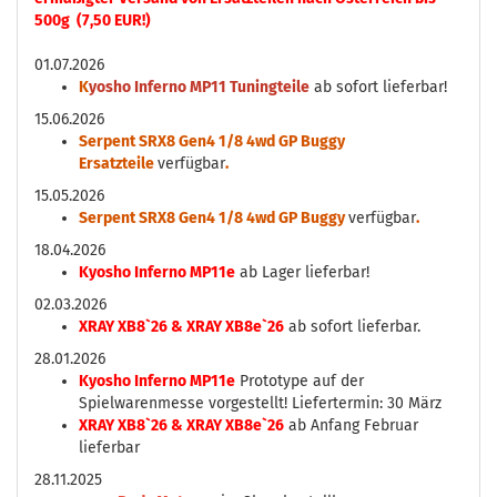
500g (7,50 EUR!)
01.07.2026
K
yosho Inferno MP11 Tuningteile
ab sofort lieferbar!
15.06.2026
Serpent SRX8 Gen4 1/8 4wd GP Buggy
Ersatzteile
verfügbar
.
15.05.2026
Serpent SRX8 Gen4 1/8 4wd GP Buggy
verfügbar
.
18.04.2026
Kyosho Inferno MP11e
ab Lager lieferbar!
02.03.2026
XRAY XB8`26 & XRAY XB8e`26
ab sofort lieferbar.
28.01.2026
Kyosho Inferno MP11e
Prototype auf der
Spielwarenmesse vorgestellt! Liefertermin: 30 März
XRAY XB8`26 & XRAY XB8e`26
ab Anfang Februar
lieferbar
28.11.2025