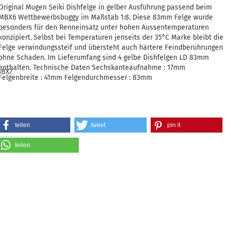
Original Mugen Seiki Dishfelge in gelber Ausführung passend beim
MBX6 Wettbewerbsbuggy im Maßstab 1:8. Diese 83mm Felge wurde
besonders für den Renneinsatz unter hohen Aussentemperaturen
konzipiert. Selbst bei Temperaturen jenseits der 35°C Marke bleibt die
Felge verwindungssteif und übersteht auch härtere Feindberührungen
ohne Schaden. Im Lieferumfang sind 4 gelbe Dishfelgen LD 83mm
enthalten. Technische Daten Sechskanteaufnahme : 17mm
MBX7
Felgenbreite : 41mm Felgendurchmesser : 83mm
teilen
tweet
pin it
teilen