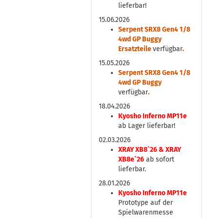
lieferbar!
15.06.2026
Serpent SRX8 Gen4 1/8
4wd GP Buggy
Ersatzteile
verfügbar
.
15.05.2026
Serpent SRX8 Gen4 1/8
4wd GP Buggy
verfügbar
.
18.04.2026
Kyosho Inferno MP11e
ab Lager lieferbar!
02.03.2026
XRAY XB8`26 & XRAY
XB8e`26
ab sofort
lieferbar.
28.01.2026
Kyosho Inferno MP11e
Prototype auf der
Spielwarenmesse