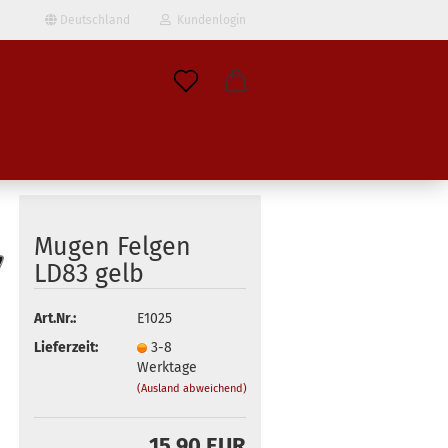
Deutschland
Kundenlogin
il
wort
Mugen Felgen
LD83 gelb
erstellen
Art.Nr.:
E1025
ort vergessen?
Lieferzeit:
3-8
Werktage
(Ausland abweichend)
15,90 EUR