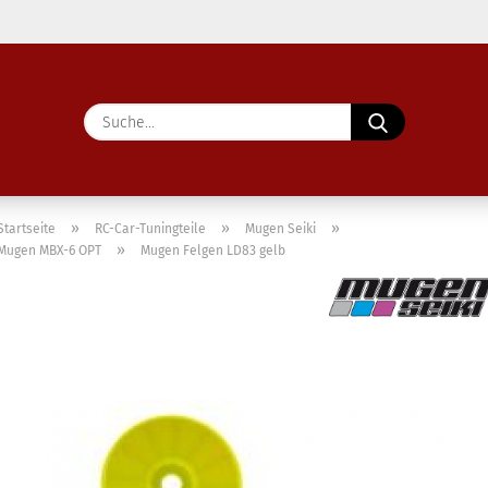
Lieferland
Suche...
E-Ma
Pass
»
»
»
Startseite
RC-Car-Tuningteile
Mugen Seiki
»
Mugen MBX-6 OPT
Mugen Felgen LD83 gelb
Konto 
Passw