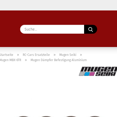
Lieferland
Suche...
E-Ma
Pass
»
»
»
Startseite
RC-Cars Ersatzteile
Mugen Seiki
»
Mugen MBX-6TR
Mugen Dämpfer Befestigung Aluminium
Konto 
Passw