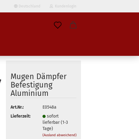
Deutschland
Kundenlogin
il
wort
Mugen Dämpfer
Befestigung
Aluminium
erstellen
ort vergessen?
Art.Nr.:
E0548a
Lieferzeit:
sofort
lieferbar (1-3
Tage)
(Ausland abweichend)