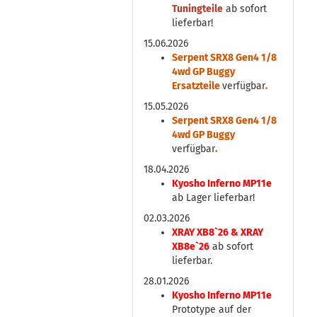
Tuningteile
ab sofort
lieferbar!
15.06.2026
Serpent SRX8 Gen4 1/8
4wd GP Buggy
Ersatzteile
verfügbar
.
15.05.2026
Serpent SRX8 Gen4 1/8
4wd GP Buggy
verfügbar
.
18.04.2026
Kyosho Inferno MP11e
ab Lager lieferbar!
02.03.2026
XRAY XB8`26 & XRAY
XB8e`26
ab sofort
lieferbar.
28.01.2026
Kyosho Inferno MP11e
Prototype auf der