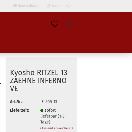
Deutschland
Kundenlogin
il
wort
Kyosho RITZEL 13
ZAEHNE INFERNO
VE
erstellen
ort vergessen?
Art.Nr.:
IF-505-13
Lieferzeit:
sofort
lieferbar (1-3
Tage)
(Ausland abweichend)