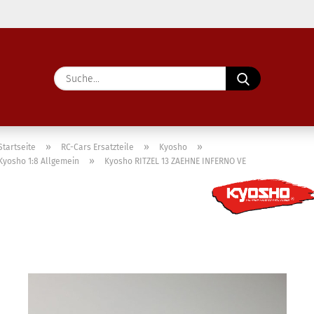
Lieferland
Suche...
E-Ma
Pass
»
»
»
Startseite
RC-Cars Ersatzteile
Kyosho
»
Kyosho 1:8 Allgemein
Kyosho RITZEL 13 ZAEHNE INFERNO VE
Konto 
Passw