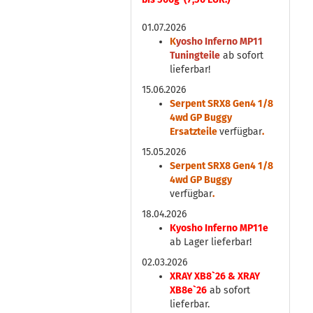
01.07.2026
K
yosho Inferno MP11
Tuningteile
ab sofort
lieferbar!
15.06.2026
Serpent SRX8 Gen4 1/8
4wd GP Buggy
Ersatzteile
verfügbar
.
15.05.2026
Serpent SRX8 Gen4 1/8
4wd GP Buggy
verfügbar
.
18.04.2026
Kyosho Inferno MP11e
ab Lager lieferbar!
02.03.2026
XRAY XB8`26 & XRAY
XB8e`26
ab sofort
lieferbar.