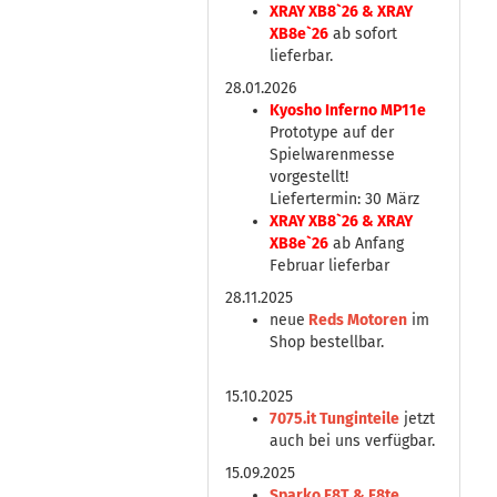
XRAY XB8`26 & XRAY
XB8e`26
ab sofort
lieferbar.
28.01.2026
Kyosho Inferno MP11e
Prototype auf der
Spielwarenmesse
vorgestellt!
Liefertermin: 30 März
XRAY XB8`26 & XRAY
XB8e`26
ab Anfang
Februar lieferbar
28.11.2025
neue
Reds Motoren
im
Shop bestellbar.
15.10.2025
7075.it Tunginteile
jetzt
auch bei uns verfügbar.
15.09.2025
Sparko F8T & F8te