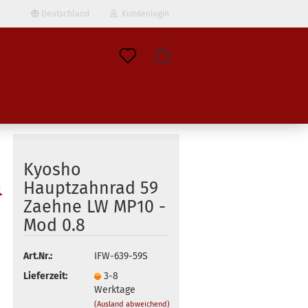
Deutschland
Kundenlogin
il
wort
Kyosho
Hauptzahnrad 59
Zaehne LW MP10 -
erstellen
Mod 0.8
ort vergessen?
Art.Nr.:
IFW-639-59S
Lieferzeit:
3-8
Werktage
(Ausland abweichend)