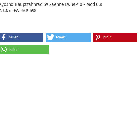
Kyosho Hauptzahnrad 59 Zaehne LW MP10 - Mod 0.8
Art.Nr: IFW-639-59S
teilen
tweet
pin it
teilen