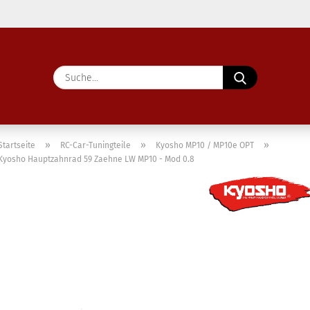
Lieferland
Suche...
E-Ma
Pass
»
»
»
Startseite
RC-Car-Tuningteile
Kyosho MP10 / MP10e OPT
Kyosho Hauptzahnrad 59 Zaehne LW MP10 - Mod 0.8
Konto 
Passw