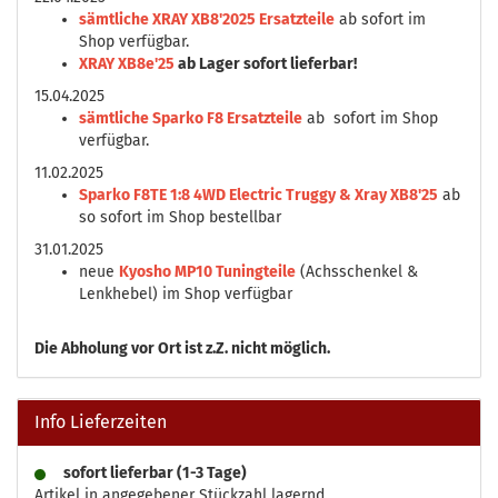
sämtliche XRAY XB8'2025 Ersatzteile
ab sofort im
Shop verfügbar.
XRAY XB8e'25
ab Lager sofort lieferbar!
15.04.2025
sämtliche Sparko F8 Ersatzteile
ab sofort im Shop
verfügbar.
11.02.2025
Sparko F8TE 1:8 4WD Electric Truggy & Xray XB8'25
ab
so sofort im Shop bestellbar
31.01.2025
neue
Kyosho MP10 Tuningteile
(Achsschenkel &
Lenkhebel) im Shop verfügbar
Die
Abholung vor Ort ist z.Z. nicht möglich.
Info Lieferzeiten
sofort lieferbar (1-3 Tage)
Artikel in angegebener Stückzahl lagernd.