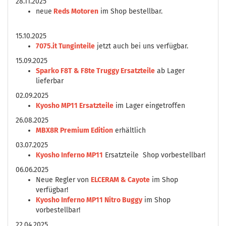
28.11.2025
neue
Reds Motoren
im Shop bestellbar.
15.10.2025
7075.it Tunginteile
jetzt auch bei uns verfügbar.
15.09.2025
Sparko F8T & F8te Truggy Ersatzteile
ab Lager
lieferbar
02.09.2025
Kyosho MP11 Ersatzteile
im Lager eingetroffen
26.08.2025
MBX8R Premium Edition
erhältlich
03.07.2025
Kyosho Inferno MP11
Ersatzteile Shop vorbestellbar!
06.06.2025
Neue Regler von
ELCERAM & Cayote
im Shop
verfügbar!
Kyosho Inferno MP11 Nitro Buggy
im Shop
vorbestellbar!
22.04.2025