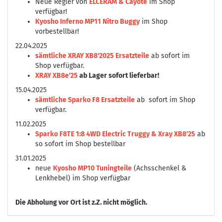
Neue Regler von
ELCERAM & Cayote
im Shop
verfügbar!
Kyosho Inferno MP11 Nitro Buggy
im Shop
vorbestellbar!
22.04.2025
sämtliche XRAY XB8'2025 Ersatzteile
ab sofort im
Shop verfügbar.
XRAY XB8e'25
ab Lager sofort lieferbar!
15.04.2025
sämtliche Sparko F8 Ersatzteile
ab sofort im Shop
verfügbar.
11.02.2025
Sparko F8TE 1:8 4WD Electric Truggy & Xray XB8'25
ab
so sofort im Shop bestellbar
31.01.2025
neue
Kyosho MP10 Tuningteile
(Achsschenkel &
Lenkhebel) im Shop verfügbar
Die
Abholung vor Ort ist z.Z. nicht möglich.