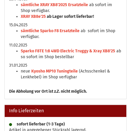
sämtliche XRAY XB8'2025 Ersatzteile
ab sofort im
Shop verfügbar.
XRAY XB8e'25
ab Lager sofort lieferbar!
15.04.2025
sämtliche Sparko F8 Ersatzteile
ab sofort im Shop
verfügbar.
11.02.2025
Sparko F8TE 1:8 4WD Electric Truggy & Xray XB8'25
ab
so sofort im Shop bestellbar
31.01.2025
neue
Kyosho MP10 Tuningteile
(Achsschenkel &
Lenkhebel) im Shop verfügbar
Die
Abholung vor Ort ist z.Z. nicht möglich.
Info Lieferzeiten
sofort lieferbar (1-3 Tage)
Artikel in angegebener Stückzahl lagernd.