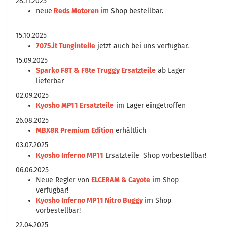
28.11.2025
neue
Reds Motoren
im Shop bestellbar.
15.10.2025
7075.it Tunginteile
jetzt auch bei uns verfügbar.
15.09.2025
Sparko F8T & F8te Truggy Ersatzteile
ab Lager
lieferbar
02.09.2025
Kyosho MP11 Ersatzteile
im Lager eingetroffen
26.08.2025
MBX8R Premium Edition
erhältlich
03.07.2025
Kyosho Inferno MP11
Ersatzteile Shop vorbestellbar!
06.06.2025
Neue Regler von
ELCERAM & Cayote
im Shop
verfügbar!
Kyosho Inferno MP11 Nitro Buggy
im Shop
vorbestellbar!
22.04.2025