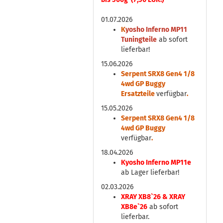
01.07.2026
K
yosho Inferno MP11
Tuningteile
ab sofort
lieferbar!
15.06.2026
Serpent SRX8 Gen4 1/8
4wd GP Buggy
Ersatzteile
verfügbar
.
15.05.2026
Serpent SRX8 Gen4 1/8
4wd GP Buggy
verfügbar
.
18.04.2026
Kyosho Inferno MP11e
ab Lager lieferbar!
02.03.2026
XRAY XB8`26 & XRAY
XB8e`26
ab sofort
lieferbar.