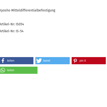
Kyosho Mitteldifferentialbefestigung
Artikel-Nr: IS054
Artikel-Nr: IS-54
teilen
tweet
pin it
teilen