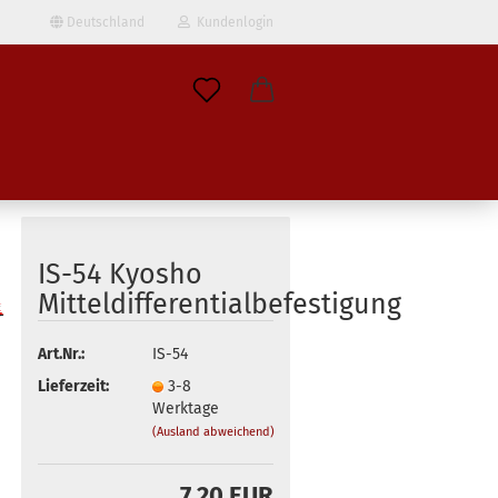
Deutschland
Kundenlogin
il
wort
IS-54 Kyosho
Mitteldifferentialbefestigung
erstellen
Art.Nr.:
IS-54
ort vergessen?
Lieferzeit:
3-8
Werktage
(Ausland abweichend)
7,20 EUR