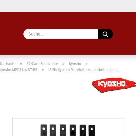
Lieferland
Suche...
E-Ma
Pass
»
»
»
Startseite
RC-Cars Ersatzteile
Kyosho
»
Kyosho MP7.5 bis ST-RR
IS-54 Kyosho Mitteldifferentialbefestigung
Konto 
Passw