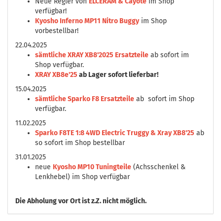
Neue Regler von
ELCERAM & Cayote
im Shop
verfügbar!
Kyosho Inferno MP11 Nitro Buggy
im Shop
vorbestellbar!
22.04.2025
sämtliche XRAY XB8'2025 Ersatzteile
ab sofort im
Shop verfügbar.
XRAY XB8e'25
ab Lager sofort lieferbar!
15.04.2025
sämtliche Sparko F8 Ersatzteile
ab sofort im Shop
verfügbar.
11.02.2025
Sparko F8TE 1:8 4WD Electric Truggy & Xray XB8'25
ab
so sofort im Shop bestellbar
31.01.2025
neue
Kyosho MP10 Tuningteile
(Achsschenkel &
Lenkhebel) im Shop verfügbar
Die
Abholung vor Ort ist z.Z. nicht möglich.