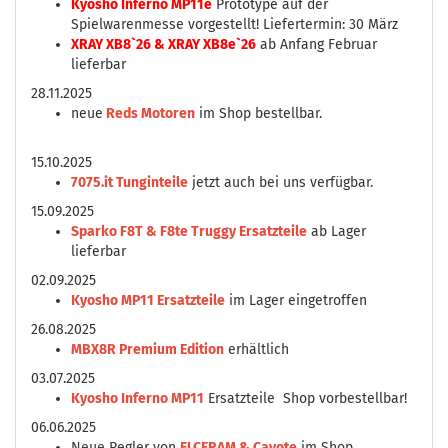
Kyosho Inferno MP11e
Prototype auf der
Spielwarenmesse vorgestellt! Liefertermin: 30 März
XRAY XB8`26 & XRAY XB8e`26
ab Anfang Februar
lieferbar
28.11.2025
neue
Reds Motoren
im Shop bestellbar.
15.10.2025
7075.it Tunginteile
jetzt auch bei uns verfügbar.
15.09.2025
Sparko F8T & F8te Truggy Ersatzteile
ab Lager
lieferbar
02.09.2025
Kyosho MP11 Ersatzteile
im Lager eingetroffen
26.08.2025
MBX8R Premium Edition
erhältlich
03.07.2025
Kyosho Inferno MP11
Ersatzteile Shop vorbestellbar!
06.06.2025
Neue Regler von
ELCERAM & Cayote
im Shop