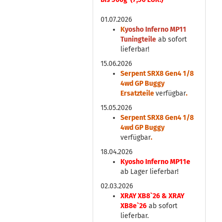
01.07.2026
K
yosho Inferno MP11
Tuningteile
ab sofort
lieferbar!
15.06.2026
Serpent SRX8 Gen4 1/8
4wd GP Buggy
Ersatzteile
verfügbar
.
15.05.2026
Serpent SRX8 Gen4 1/8
4wd GP Buggy
verfügbar
.
18.04.2026
Kyosho Inferno MP11e
ab Lager lieferbar!
02.03.2026
XRAY XB8`26 & XRAY
XB8e`26
ab sofort
lieferbar.