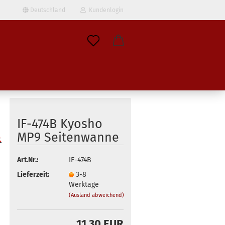
Deutschland
Kundenlogin
il
wort
IF-474B Kyosho
MP9 Seitenwanne
erstellen
Art.Nr.:
IF-474B
ort vergessen?
Lieferzeit:
3-8
Werktage
(Ausland abweichend)
11,30 EUR