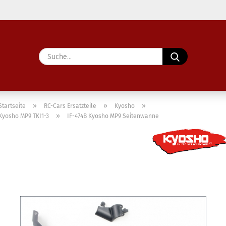
Lieferland
Suche...
E-Ma
Pass
»
»
»
Startseite
RC-Cars Ersatzteile
Kyosho
»
Kyosho MP9 TKI1-3
IF-474B Kyosho MP9 Seitenwanne
Konto 
Passw