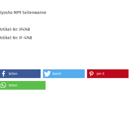
Kyosho MP9 Seitenwanne
Artikel-Nr: IF474B
Artikel-Nr: IF-474B
teilen
tweet
pin it
teilen